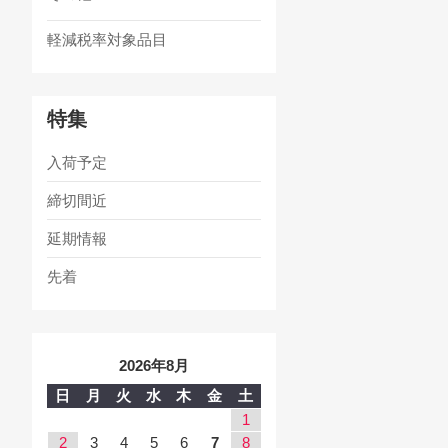
軽減税率対象品目
特集
入荷予定
締切間近
延期情報
先着
2026年8月
日
月
火
水
木
金
土
1
2
3
4
5
6
7
8