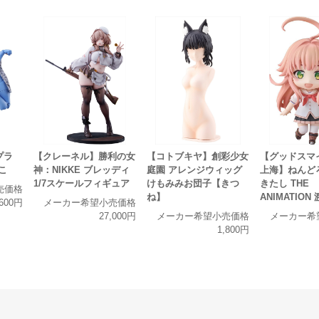
プラ
【クレーネル】勝利の女
【コトブキヤ】創彩少女
【グッドスマ
ねこ
神：NIKKE ブレッディ
庭園 アレンジウィッグ
上海】ねんど
1/7スケールフィギュア
けもみみお団子【きつ
きたし THE
売価格
ね】
ANIMATIO
,600円
メーカー希望小売価格
27,000円
メーカー希望小売価格
メーカー希
1,800円