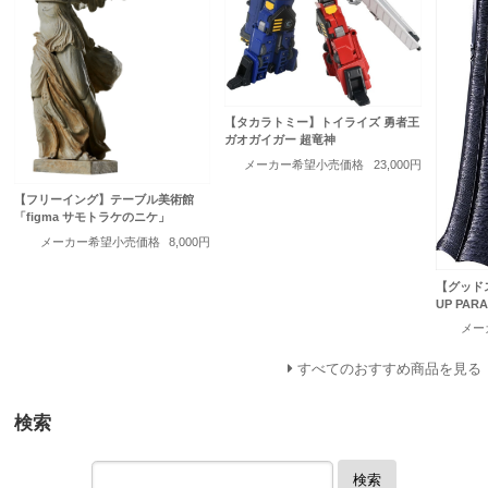
【タカラトミー】トイライズ 勇者王
ガオガイガー 超竜神
メーカー希望小売価格
23,000円
【フリーイング】テーブル美術館
「figma サモトラケのニケ」
メーカー希望小売価格
8,000円
【グッド
UP PAR
メー
すべてのおすすめ商品を見る
検索
検索