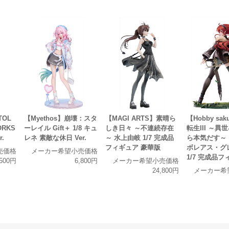
TOL
【Myethos】崩壊：スタ
【MAGI ARTS】素晴ら
【Hobby sa
ORKS
ーレイル Gift＋ 1/8 キュ
しき日々 ～不連続存在
転生III ～異
r.
レネ 素敵な休日 Ver.
～ 水上由岐 1/7 完成品
ら本気だす～
フィギュア 豪華版
ボレアス・グ
売価格
メーカー希望小売価格
1/7 完成品
,500円
6,800円
メーカー希望小売価格
24,800円
メーカー希