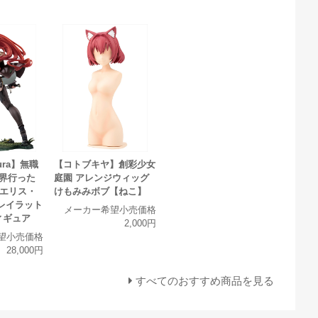
kura】無職
【コトブキヤ】創彩少女
世界行った
庭園 アレンジウィッグ
 エリス・
けもみみボブ【ねこ】
レイラット
メーカー希望小売価格
フィギュア
2,000円
望小売価格
28,000円
すべてのおすすめ商品を見る