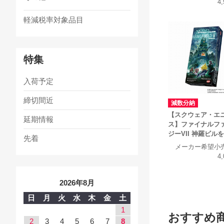
4
軽減税率対象品目
特集
入荷予定
締切間近
減数分納
【スクウェア・エ
延期情報
ス】ファイナルフ
ジーVII 神羅ビル
先着
メーカー希望小
4
2026年8月
日
月
火
水
木
金
土
1
おすすめ
2
3
4
5
6
7
8