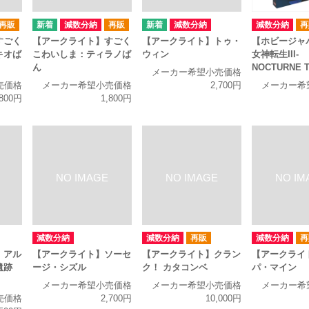
再販
減数分納
再販
減数分納
減数分納
再
すごく
【アークライト】すごく
【アークライト】トゥ・
【ホビージャ
キオば
こわいしま：ティラノば
ウィン
女神転生III-
ん
NOCTURNE 
メーカー希望小売価格
売価格
メーカー希望小売価格
2,700円
メーカー希
,800円
1,800円
減数分納
減数分納
再販
減数分納
再
】アル
【アークライト】ソーセ
【アークライト】クラン
【アークライ
遺跡
ージ・シズル
ク！ カタコンベ
パ・マイン
メーカー希望小売価格
メーカー希望小売価格
メーカー希
売価格
2,700円
10,000円