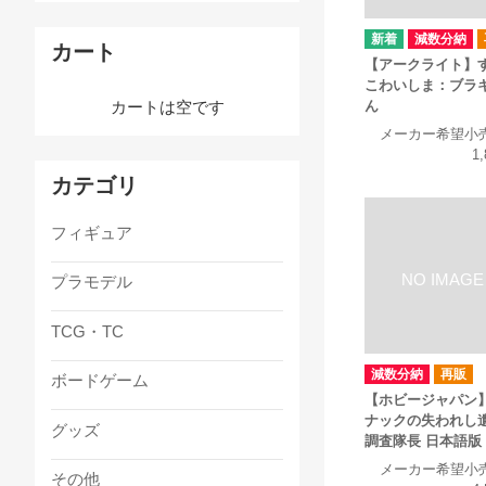
減数分納
カート
【アークライト】
こわいしま：ブラ
ん
カートは空です
メーカー希望小
1
カテゴリ
フィギュア
プラモデル
TCG・TC
減数分納
再販
ボードゲーム
【ホビージャパン
ナックの失われし
グッズ
調査隊長 日本語版
メーカー希望小
その他