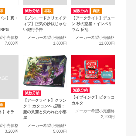
販
減数分納
再販
減数分納
再販
パン】真・
【ブシロードクリエイテ
【アークライト】デュー
ィブ】正気の沙汰じゃな
ン 砂の惑星：インペリ
TRPG
い犯行予告
ウム 反乱
望小売価格
メーカー希望小売価格
メーカー希望小売価格
7,000円
1,800円
11,000円
減数分納
減数分納
【イブインク】ピタッコ
【アークライト】クラン
カルタ
販
ク！ カタコンベ 拡張：
メーカー希望小売価格
ト】オラ
魔の巣窟と失われた小部
2,200円
屋
望小売価格
メーカー希望小売価格
3,200円
5,000円