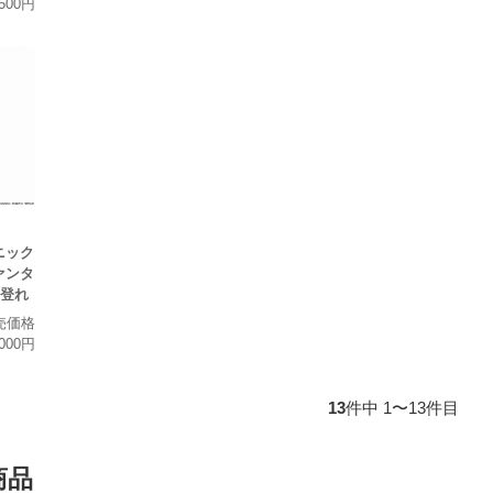
,500円
ニック
ァンタ
を登れ
売価格
,000円
13
件中 1〜13件目
商品