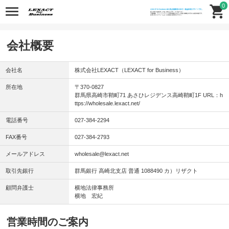
0
会社概要
会社名
株式会社LEXACT（LEXACT for Business）
所在地
〒370-0827
群馬県高崎市鞘町71 あさひレジデンス高崎鞘町1F URL：h
ttps://wholesale.lexact.net/
電話番号
027-384-2294
FAX番号
027-384-2793
メールアドレス
wholesale@lexact.net
取引先銀行
群馬銀行 高崎北支店 普通 1088490 カ）リザクト
顧問弁護士
横地法律事務所
横地 宏紀
営業時間のご案内