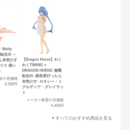
elty
職転生III ～
【Dragon Horse】わく
ら本気だす
わくTIMING ×
リス 添い
DRAGON HORSE 無職
.
転生III -異世界行ったら
望小売価格
本気だす- ロキシー・ミ
8,500円
グルディア・グレイラッ
ト
メーカー希望小売価格
4,400円
すべてのおすすめ商品を見る