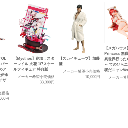
【メガハウス】M
Princess 無
TOL
【Myethos】崩壊：スタ
【スカイチューブ】加藤
異世界行った
ッパー
ーレイル 火花 1/7スケー
鷹
～ てのひらエ
のア
ルフィギュア 特典版
寝だニャンVer
メーカー希望小売価格
た伝承
メーカー希望小売価格
10,000円
メーカー希
イザ
33,300円
売価格
,000円