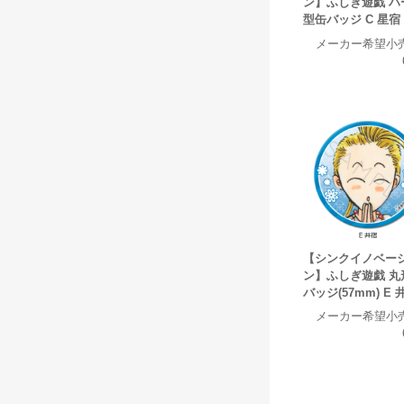
ン】ふしぎ遊戯 ハ
型缶バッジ C 星宿
メーカー希望小
【シンクイノベー
ン】ふしぎ遊戯 丸
バッジ(57mm) E 
メーカー希望小