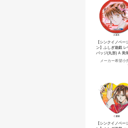
【シンクイノベー
ン】ふしぎ遊戯 レ
バッジ(丸形) A 美
メーカー希望小
【シンクイノベー