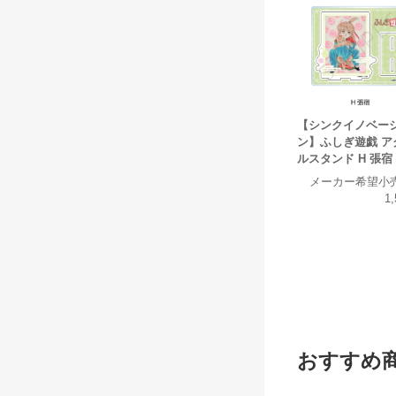
【シンクイノベー
ン】ふしぎ遊戯 ア
ルスタンド H 張宿
メーカー希望小
1
おすすめ