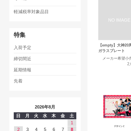
軽減税率対象品目
特集
【empty】大神20
入荷予定
ガラスプレート
締切間近
メーカー希望小
2
延期情報
先着
2026年8月
日
月
火
水
木
金
土
1
2
3
4
5
6
7
8