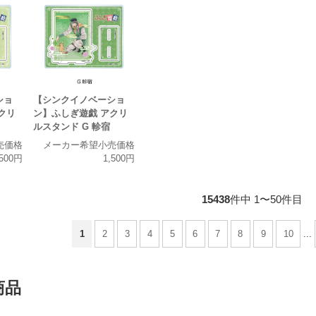
ショ
【シンクイノベーショ
クリ
ン】ふしぎ遊戯 アクリ
ルスタンド G 軫宿
売価格
メーカー希望小売価格
,500円
1,500円
15438
件中 1〜50件目
1
2
3
4
5
6
7
8
9
10
...
商品