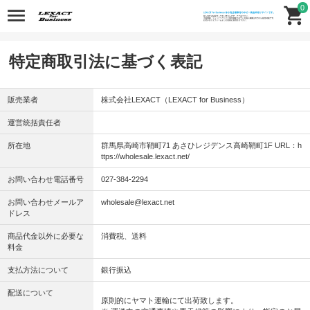
0
特定商取引法に基づく表記
販売業者
株式会社LEXACT（LEXACT for Business）
運営統括責任者
所在地
群馬県高崎市鞘町71 あさひレジデンス高崎鞘町1F URL：h
ttps://wholesale.lexact.net/
お問い合わせ電話番号
027-384-2294
お問い合わせメールア
wholesale@lexact.net
ドレス
商品代金以外に必要な
消費税、送料
料金
支払方法について
銀行振込
配送について
原則的にヤマト運輸にて出荷致します。