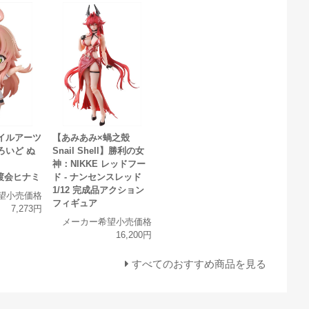
イルアーツ
【あみあみ×蝸之殼
ろいど ぬ
Snail Shell】勝利の女
神：NIKKE レッドフー
N 渡会ヒナミ
ド - ナンセンスレッド
1/12 完成品アクション
望小売価格
フィギュア
7,273円
メーカー希望小売価格
16,200円
すべてのおすすめ商品を見る