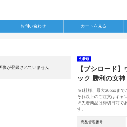
お問い合わせ
カートを見る
先着順
画像が登録されていません
【ブシロード】
ック 勝利の女神：N
※1社様、最大36boxま
それ以上のご注文はキャ
※先着商品は締切日前で
す。
商品管理番号