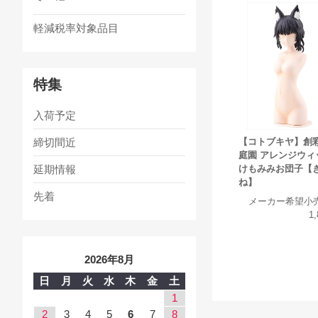
軽減税率対象品目
特集
入荷予定
締切間近
【コトブキヤ】創
庭園 アレンジウィ
延期情報
けもみみお団子【
ね】
先着
メーカー希望小
1
2026年8月
日
月
火
水
木
金
土
1
2
3
4
5
6
7
8