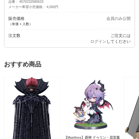
品番
4570232580633
メーカー希望小売価格
4,000円
販売価格
会員のみ公開
（単価 × 入数）
注文数
ご注文には
ログイン
してください
おすすめ商品
【Myethos】原神 ドゥリン・花言葉