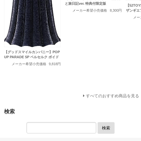
と旅日記ver. 特典付限定版
【52TO
ザンギエ
メーカー希望小売価格
8,300円
メー
【グッドスマイルカンパニー】POP
UP PARADE SP ベルセルク ボイド
メーカー希望小売価格
9,818円
すべてのおすすめ商品を見る
検索
検索