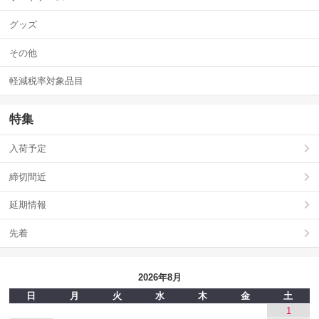
グッズ
その他
軽減税率対象品目
特集
入荷予定
締切間近
延期情報
先着
2026年8月
日
月
火
水
木
金
土
1