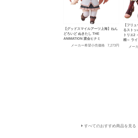
【フリュー
【グッドスマイルアーツ上海】ねん
るストッ
どろいど ぬきたし THE
トリエ2
ANIMATION 渡会ヒナミ
精～ ラ
メーカー希望小売価格
7,273円
メー
すべてのおすすめ商品を見る