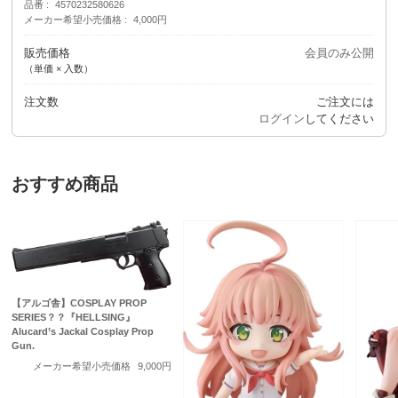
品番
4570232580626
メーカー希望小売価格
4,000円
販売価格
会員のみ公開
（単価 × 入数）
注文数
ご注文には
ログイン
してください
おすすめ商品
【アルゴ舎】COSPLAY PROP
SERIES？？『HELLSING』
Alucard’s Jackal Cosplay Prop
Gun.
メーカー希望小売価格
9,000円