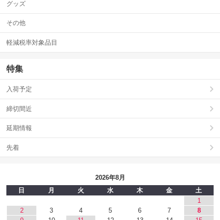
グッズ
その他
軽減税率対象品目
特集
入荷予定
締切間近
延期情報
先着
2026年8月
日
月
火
水
木
金
土
1
2
3
4
5
6
7
8