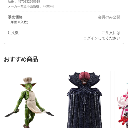
品番
4570232580619
メーカー希望小売価格
4,000円
販売価格
会員のみ公開
（単価 × 入数）
注文数
ご注文には
ログイン
してください
おすすめ商品