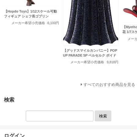
【Hopdo Toys】1/12スケール可動
フィギュア シェフ長ゴブリン
メーカー希望小売価格
6,100円
【Myet
花 1/7
メー
【グッドスマイルカンパニー】POP
UP PARADE SP ベルセルク ボイド
メーカー希望小売価格
9,818円
すべてのおすすめ商品を見る
検索
検索
ログイン