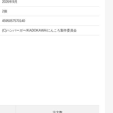
2026年9月
2個
4595057570140
(C)ハンバーガー/KADOKAWA/にんころ製作委員会
注文数