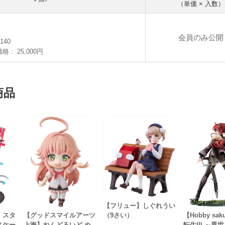
（単価 × 入数）
会員のみ公開
140
価格
25,000円
商品
【フリュー】しぐれうい
（9さい）
壊：スタ
【グッドスマイルアーツ
【Hobby sa
7スケー
上海】ねんどろいど ぬ
転生III ～異