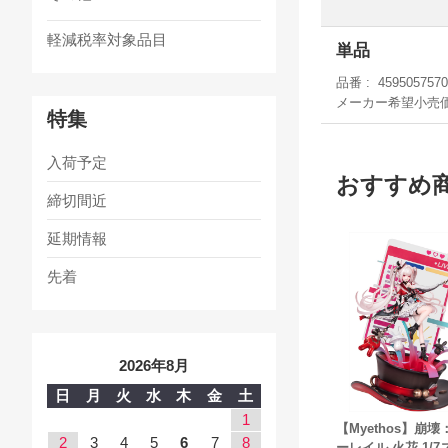
軽減税率対象品目
単品
品番
4595057570
メーカー希望小売
特集
入荷予定
おすすめ
締切間近
延期情報
先着
2026年8月
日
月
火
水
木
金
土
1
【Myethos】崩
2
3
4
5
6
7
8
ーレイル 火花 1/