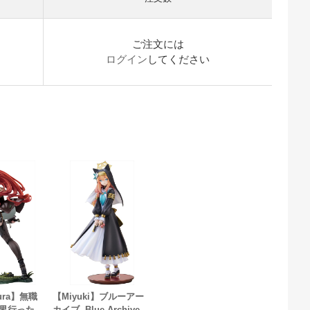
ご注文には
ログイン
してください
kura】無職
【Miyuki】ブルーアー
世界行った
カイブ -Blue Archive-