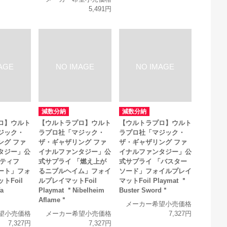
5,491円
減数分納
減数分納
ロ】ウルト
【ウルトラプロ】ウルト
【ウルトラプロ】ウルト
ジック・
ラプロ社「マジック・
ラプロ社「マジック・
ング ファ
ザ・ギャザリング ファ
ザ・ギャザリング ファ
タジー」公
イナルファンタジー」公
イナルファンタジー」公
「ティフ
式サプライ 「燃え上が
式サプライ 「バスター
ート」フォ
るニブルヘイム」フォイ
ソード」フォイルプレイ
トFoil
ルプレイマットFoil
マットFoil Playmat ＂
a
Playmat ＂Nibelheim
Buster Sword＂
Aflame＂
メーカー希望小売価格
望小売価格
メーカー希望小売価格
7,327円
7,327円
7,327円