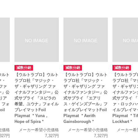
減数分納
減数分納
減数分納
ウルト
【ウルトラプロ】ウルト
【ウルトラプロ】ウルト
【ウルトラプ
ク・
ラプロ社「マジック・
ラプロ社「マジック・
ラプロ社「マ
ファ
ザ・ギャザリング ファ
ザ・ギャザリング ファ
ザ・ギャザリ
ー」公
イナルファンタジー」公
イナルファンタジー」公
イナルファン
リア
式サプライ 「スピラの
式サプライ 「エアリ
式サプライ 
」フォ
希望、ユウナ」フォイル
ス・ゲインズブール」フ
ァ・ロックハ
il
プレイマットFoil
ォイルプレイマットFoil
イルプレイマッ
，
Playmat ＂Yuna，
Playmat ＂Aerith
Playmat ＂Tif
Hope of Spira＂
Gainsborough＂
Lockhart＂
売価格
メーカー希望小売価格
メーカー希望小売価格
メーカー希
,327円
7,327円
7,327円