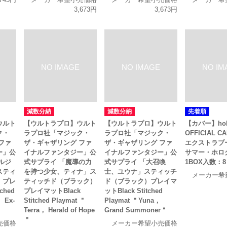
3,673円
3,673円
減数分納
減数分納
先着順
ウルト
【ウルトラプロ】ウルト
【ウルトラプロ】ウルト
【カバー】holo
ク・
ラプロ社「マジック・
ラプロ社「マジック・
OFFICIAL C
ファ
ザ・ギャザリング ファ
ザ・ギャザリング ファ
エクストラブ
ー」公
イナルファンタジー」公
イナルファンタジー」公
サマー・ホロ
ルジ
式サプライ 「魔導の力
式サプライ 「大召喚
1BOX入数：8
スティ
を持つ少女、ティナ」ス
士、ユウナ」スティッチ
メーカー希
）プレ
ティッチド（ブラック）
ド（ブラック）プレイマ
ched
プレイマットBlack
ットBlack Stitched
 Ex-
Stitched Playmat ＂
Playmat ＂Yuna，
Terra， Herald of Hope
Grand Summoner＂
＂
売価格
メーカー希望小売価格