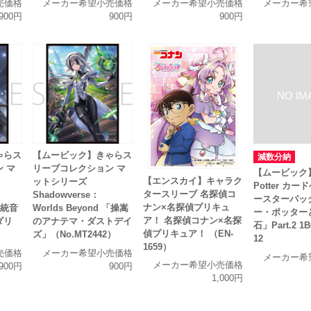
売価格
メーカー希望小売価格
メーカー希望小売価格
メーカー希
900円
900円
900円
ゃらス
【ムービック】きゃらス
減数分納
 マ
リーブコレクション マ
【ムービック】H
【エンスカイ】キャラク
ットシリーズ
Potter カー
タースリーブ 名探偵コ
Shadowverse：
ースターパッ
ナン×名探偵プリキュ
 「統音
Worlds Beyond 「操嵩
ー・ポッター
ア！ 名探偵コナン×名探
ダリ
のアナテマ・ダストデイ
石」Part.2 
偵プリキュア！ （EN-
）
ズ」（No.MT2442）
12
1659）
売価格
メーカー希望小売価格
メーカー希
メーカー希望小売価格
900円
900円
1,000円