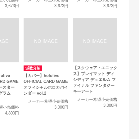
3,673円
3,673円
3,673円
【スクウェア・エニック
減数分納
ス】プレイマット ディ
live
【カバー】hololive
シディア デュエルム フ
ARD GAME
OFFICIAL CARD GAME
ァイナル ファンタジー
ースター
オフィシャルホロカバイ
キーアート
グラム
ンダー vol.2
メーカー希望小売価格
メーカー希望小売価格
3,000円
望小売価格
3,000円
4,800円