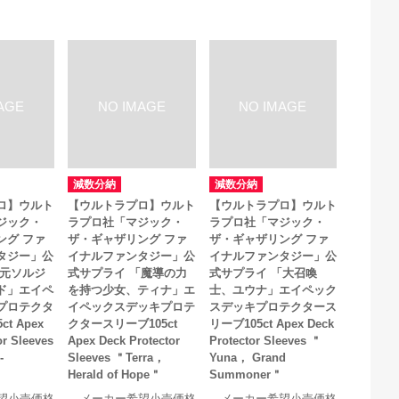
減数分納
減数分納
ロ】ウルト
【ウルトラプロ】ウルト
【ウルトラプロ】ウルト
ジック・
ラプロ社「マジック・
ラプロ社「マジック・
ング ファ
ザ・ギャザリング ファ
ザ・ギャザリング ファ
タジー」公
イナルファンタジー」公
イナルファンタジー」公
「元ソルジ
式サプライ 「魔導の力
式サプライ 「大召喚
ド」エイペ
を持つ少女、ティナ」エ
士、ユウナ」エイペック
プロテクタ
イペックスデッキプロテ
スデッキプロテクタース
t Apex
クタースリーブ105ct
リーブ105ct Apex Deck
or Sleeves
Apex Deck Protector
Protector Sleeves ＂
-
Sleeves ＂Terra，
Yuna， Grand
Herald of Hope＂
Summoner＂
望小売価格
メーカー希望小売価格
メーカー希望小売価格