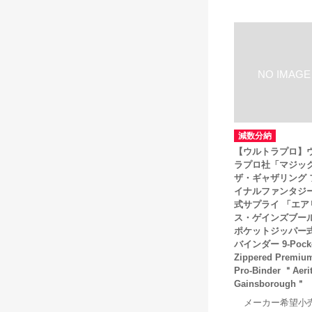
減数分納
【ウルトラプロ】
ラプロ社「マジッ
ザ・ギャザリング 
イナルファンタジ
式サプライ 「エア
ス・ゲインズブー
ポケットジッパー
バインダー 9-Pock
Zippered Premiu
Pro-Binder ＂Aeri
Gainsborough＂
メーカー希望小