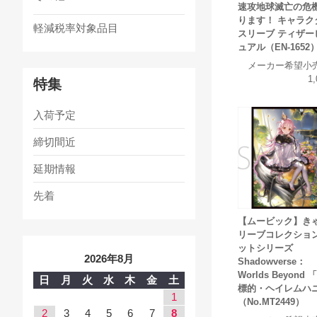
速攻地球滅亡の危
ります！ キャラク
軽減税率対象品目
スリーブ ティザー
ュアル（EN-1652
メーカー希望小
1
特集
入荷予定
締切間近
延期情報
先着
【ムービック】き
リーブコレクション
ットシリーズ
2026年8月
Shadowverse：
Worlds Beyond
日
月
火
水
木
金
土
標的・ヘイレムハ
1
（No.MT2449）
2
3
4
5
6
7
8