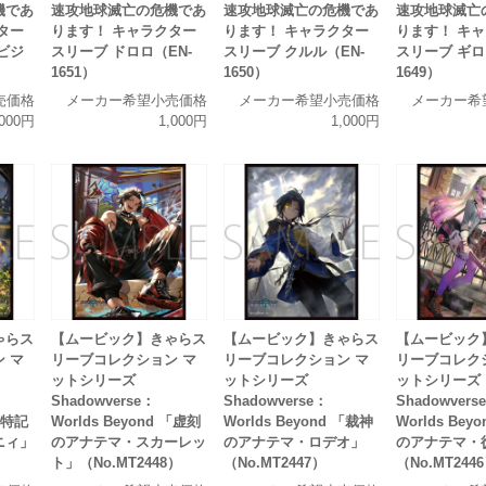
機であ
速攻地球滅亡の危機であ
速攻地球滅亡の危機であ
速攻地球滅亡
ター
ります！ キャラクター
ります！ キャラクター
ります！ キ
ビジ
スリーブ ドロロ（EN-
スリーブ クルル（EN-
スリーブ ギロ
）
1651）
1650）
1649）
売価格
メーカー希望小売価格
メーカー希望小売価格
メーカー希
,000円
1,000円
1,000円
ゃらス
【ムービック】きゃらス
【ムービック】きゃらス
【ムービック
 マ
リーブコレクション マ
リーブコレクション マ
リーブコレク
ットシリーズ
ットシリーズ
ットシリーズ
Shadowverse：
Shadowverse：
Shadowvers
 「特記
Worlds Beyond 「虚刻
Worlds Beyond 「裁神
Worlds Bey
ニィ」
のアナテマ・スカーレッ
のアナテマ・ロデオ」
のアナテマ・
ト」（No.MT2448）
（No.MT2447）
（No.MT244