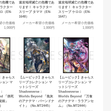
の危機であ
速攻地球滅亡の危機であ
速攻地球滅亡の危機であ
ャラクター
ります！ キャラクター
ります！ キャラクター
ロ（EN-
スリーブ タママ（EN-
スリーブ ケロロ（EN-
1648）
1647）
望小売価格
メーカー希望小売価格
メーカー希望小売価格
1,000円
1,000円
1,000円
】きゃらス
【ムービック】きゃらス
【ムービック】きゃらス
ション マ
リーブコレクション マ
リーブコレクション マ
ットシリーズ
ットシリーズ
e：
Shadowverse：
Shadowverse：
ond 「傍死
Worlds Beyond 「焦灰
Worlds Beyond 「万食
徒姫」
のアナテマ・バーンドナ
のアナテマ・ララアンセ
6）
イト」（No.MT2445）
ム」（No.MT2444）