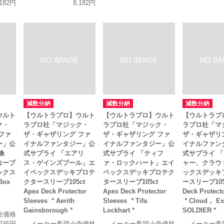
,182円
8,182円
減数分納
減数分納
減数分納
ウルト
【ウルトラプロ】ウルト
【ウルトラプロ】ウルト
【ウルトラプ
ク・
ラプロ社「マジック・
ラプロ社「マジック・
ラプロ社「マ
ファ
ザ・ギャザリング ファ
ザ・ギャザリング ファ
ザ・ギャザリ
ー」公
イナルファンタジー」公
イナルファンタジー」公
イナルファン
喚
式サプライ 「エアリ
式サプライ 「ティフ
式サプライ 
コーブ
ス・ゲインズブール」エ
ァ・ロックハート」エイ
ャー、クラウ
ックス
イペックスデッキプロテ
ペックスデッキプロテク
ックスデッキ
 Box
クタースリーブ105ct
タースリーブ105ct
ースリーブ105c
Apex Deck Protector
Apex Deck Protector
Deck Protect
Sleeves ＂Aerith
Sleeves ＂Tifa
＂Cloud， Ex
Gainsborough＂
Lockhart＂
SOLDIER＂
売価格
,745円
メーカー希望小売価格
メーカー希望小売価格
メーカー希