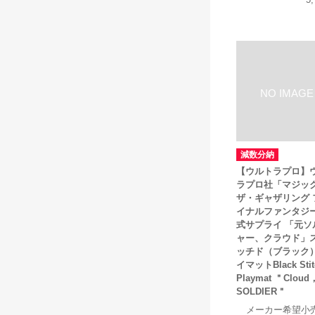
減数分納
【ウルトラプロ】
ラプロ社「マジッ
ザ・ギャザリング 
イナルファンタジ
式サプライ 「元ソ
ャー、クラウド」
ッチド（ブラック
イマットBlack Stit
Playmat ＂Cloud，
SOLDIER＂
メーカー希望小