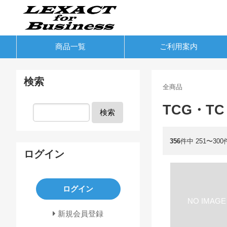
商品一覧
ご利用案内
検索
全商品
TCG・TC
検索
356
件中 251〜30
ログイン
ログイン
新規会員登録