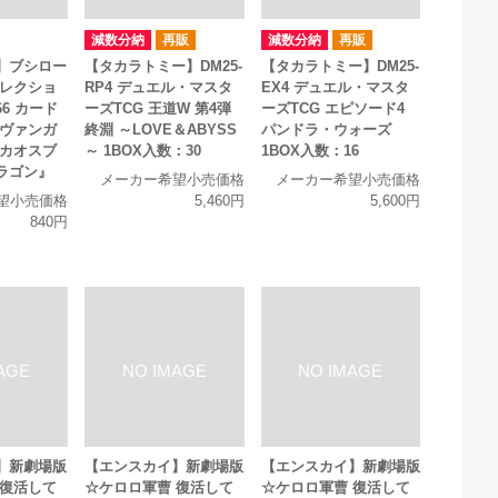
減数分納
再販
減数分納
再販
】ブシロー
【タカラトミー】DM25-
【タカラトミー】DM25-
コレクショ
RP4 デュエル・マスタ
EX4 デュエル・マスタ
866 カード
ーズTCG 王道W 第4弾
ーズTCG エピソード4
 ヴァンガ
終淵 ～LOVE＆ABYSS
パンドラ・ウォーズ
 カオスブ
～ 1BOX入数：30
1BOX入数：16
ラゴン』
メーカー希望小売価格
メーカー希望小売価格
望小売価格
5,460円
5,600円
840円
】新劇場版
【エンスカイ】新劇場版
【エンスカイ】新劇場版
 復活して
☆ケロロ軍曹 復活して
☆ケロロ軍曹 復活して