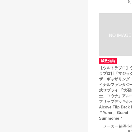
8
減数分納
【ウルトラプロ】
ラプロ社「マジッ
ザ・ギャザリング 
イナルファンタジ
式サプライ 「大召
士、ユウナ」アル
フリップデッキボ
Alcove Flip Deck
＂Yuna， Grand
Summoner＂
メーカー希望小
5