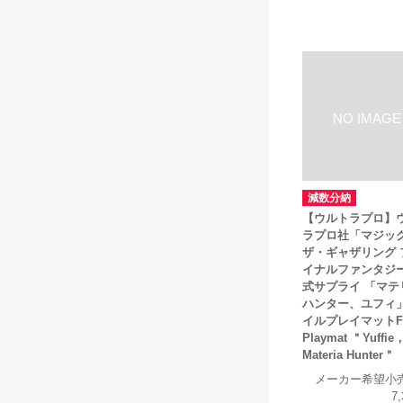
減数分納
【ウルトラプロ】
ラプロ社「マジッ
ザ・ギャザリング 
イナルファンタジ
式サプライ 「マテ
ハンター、ユフィ
イルプレイマットFo
Playmat ＂Yuffie
Materia Hunter＂
メーカー希望小
7