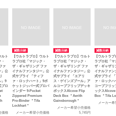
減数分納
減数分納
減数分納
ウルト
【ウルトラプロ】ウルト
【ウルトラプロ】ウルト
【ウルトラプ
ク・
ラプロ社「マジック・
ラプロ社「マジック・
ラプロ社「マ
ファ
ザ・ギャザリング ファ
ザ・ギャザリング ファ
ザ・ギャザリ
ー」公
イナルファンタジー」公
イナルファンタジー」公
イナルファン
リ
式サプライ 「ティフ
式サプライ 「エアリ
式サプライ 
ル」9
ァ・ロックハート」9ポ
ス・ゲインズブール」ア
ァ・ロックハ
式プロ
ケットジッパー式プロバ
ルコーブフリップデッキ
コーブフリッ
et
インダー 9-Pocket
ボックスAlcove Flip
ックスAlcove F
m
Zippered Premium
Deck Box ＂Aerith
Box ＂Tifa L
th
Pro-Binder ＂Tifa
Gainsborough＂
メーカー希
Lockhart＂
メーカー希望小売価格
売価格
メーカー希望小売価格
5,745円