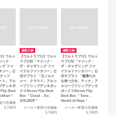
減数分納
減数分納
ロ】ウルト
【ウルトラプロ】ウルト
【ウルトラプロ】ウルト
ジック・
ラプロ社「マジック・
ラプロ社「マジック・
ング ファ
ザ・ギャザリング ファ
ザ・ギャザリング ファ
タジー」公
イナルファンタジー」公
イナルファンタジー」公
「ティフ
式サプライ 「元ソルジ
式サプライ 「魔導の力
ート」アル
ャー、クラウド」アルコ
を持つ少女、ティナ」ア
プデッキボ
ーブフリップデッキボッ
ルコーブフリップデッキ
lip Deck
クスAlcove Flip Deck
ボックスAlcove Flip
ockhart＂
Box ＂Cloud， Ex-
Deck Box ＂Terra，
SOLDIER＂
Herald of Hope＂
望小売価格
5,745円
メーカー希望小売価格
メーカー希望小売価格
5,745円
5,745円