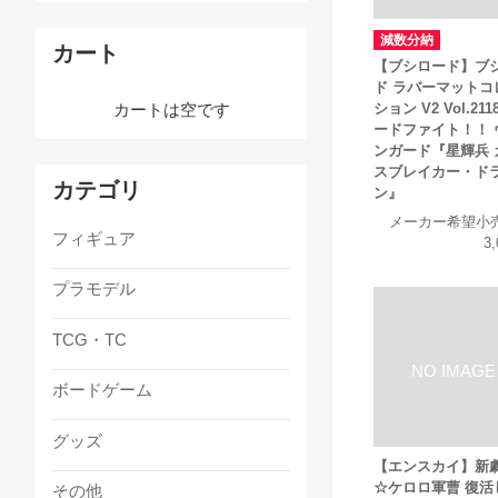
減数分納
カート
【ブシロード】ブ
ド ラバーマットコ
ション V2 Vol.211
カートは空です
ードファイト！！ 
ンガード『星輝兵 
スブレイカー・ド
カテゴリ
ン』
メーカー希望小
フィギュア
3
プラモデル
TCG・TC
ボードゲーム
グッズ
【エンスカイ】新
☆ケロロ軍曹 復活
その他