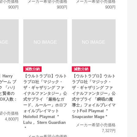
望小売価格
メーカー希望小売価格
メーカー希望小売価格
900円
900円
900円
減数分納
減数分納
arry
【ウルトラプロ】ウルト
【ウルトラプロ】ウルト
ドゲーム ブ
ラプロ社「マジック・
ラプロ社「マジック・
ク 「ハリ
ザ・ギャザリング ファ
ザ・ギャザリング ファ
と賢者の
イナルファンタジー」公
イナルファンタジー」公
1BOX入数：
式サプライ 「厳格なガ
式サプライ 「瞬唱の魔
ード、ルールー」ホロフ
導士」フォイルプレイマ
ォイルプレイマット
ットFoil Playmat ＂
望小売価格
Holofoil Playmat ＂
Snapcaster Mage＂
4,800円
Lulu， Stern Guardian
メーカー希望小売価格
＂
7,327円
メーカー希望小売価格