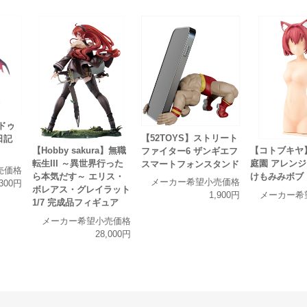
 ドゥ
【52TOYS】ストリート
日記
【Hobby sakura】無職
【コトブキヤ
ファイター6 ザンギエフ
転生III ～異世界行った
庭園 アレン
スマートフォンスタンド
売価格
ら本気だす～ エリス・
けもみみボブ
メーカー希望小売価格
,300円
ボレアス・グレイラット
メーカー希
1,900円
1/7 完成品フィギュア
メーカー希望小売価格
28,000円