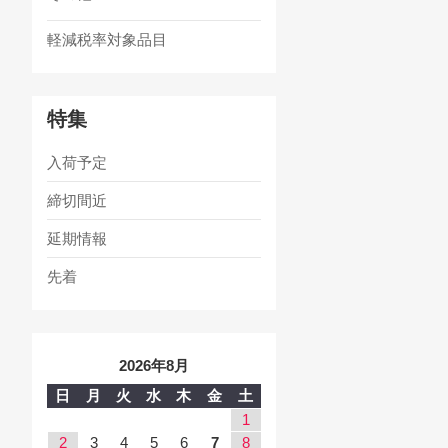
軽減税率対象品目
特集
入荷予定
締切間近
延期情報
先着
2026年8月
日
月
火
水
木
金
土
1
2
3
4
5
6
7
8