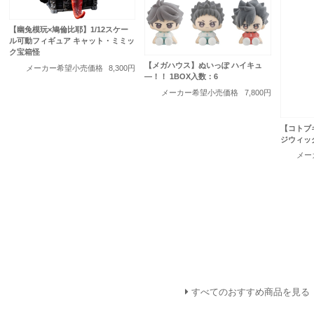
【幽兔模玩×鳩倫比耶】1/12スケー
ル可動フィギュア キャット・ミミッ
ク宝箱怪
【メガハウス】ぬいっぽ ハイキュ
メーカー希望小売価格
8,300円
―！！ 1BOX入数：6
メーカー希望小売価格
7,800円
【コトブ
ジウィッ
メー
すべてのおすすめ商品を見る